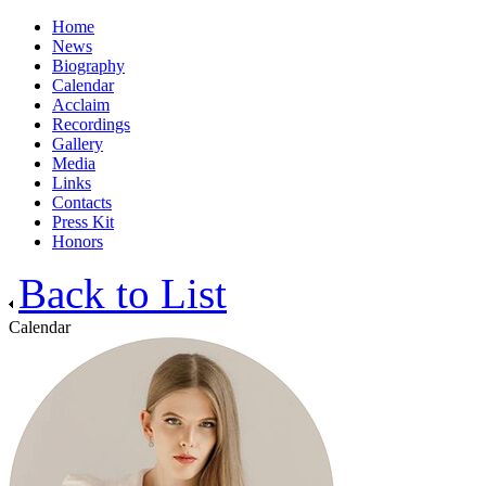
Home
News
Biography
Calendar
Acclaim
Recordings
Gallery
Media
Links
Contacts
Press Kit
Honors
Back to List
Calendar